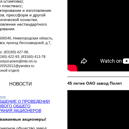
ая штамповка);
е пластмасс;
ктирование и изготовление
ов, прессформ и другой
огической оснастки;
товление нестандартного
дования.
606540, Нижегородская область,
овск, проезд Лесозаводской, д.7,
с: (83160) 427-96,
3160) 422-93; (83160) 413-78
 polyot-priem@mts-nn.ru
555552012@yandex.ru
рной отдел)
45 летие ОАО завод Полет
НОВОСТИ
2026
БЩЕНИЕ О ПРОВЕДЕНИИ
ОВОГО ОБЩЕГО
РАНИЯ АКЦИОНЕРОВ
важаемые акционеры!
онерное общество завод