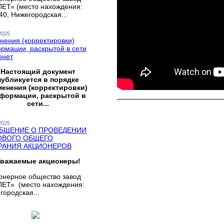
ЕТ» (место нахождения:
40, Нижегородская...
2025
нения (корректировки)
рмации, раскрытой в сети
рнет
Настоящий документ
публикуется в порядке
менения (корректировки)
формации, раскрытой в
сети...
2025
БЩЕНИЕ О ПРОВЕДЕНИИ
ОВОГО ОБЩЕГО
РАНИЯ АКЦИОНЕРОВ
важаемые акционеры!
онерное общество завод
ЕТ» (место нахождения:
городская...