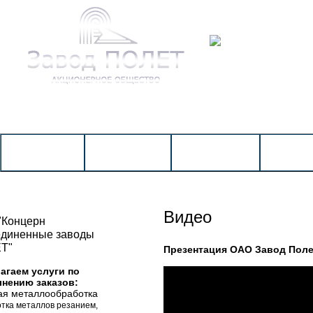
КАТА
ГЛАВНАЯ
НОВОСТИ
О КОМПАНИИ
ПРОИЗВ
Видео
"Концерн
единенные заводы
Т"
Презентация ОАО Завод Поле
агаем услуги по
нению заказов:
ная металлообработка
отка металлов резанием,