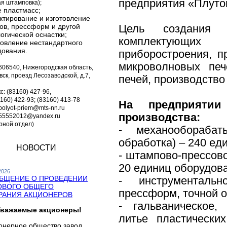
предприятия «Плуто
ая штамповка);
е пластмасс;
ктирование и изготовление
ов, прессформ и другой
Цель создания 
огической оснастки;
комплектующих 
товление нестандартного
дования.
приборостроения, п
микроволновых печ
606540, Нижегородская область,
овск, проезд Лесозаводской, д.7,
печей, производств
с: (83160) 427-96,
3160) 422-93; (83160) 413-78
На предприяти
 polyot-priem@mts-nn.ru
производства:
555552012@yandex.ru
рной отдел)
- механооборабат
обработка) – 240 ед
НОВОСТИ
- штампово-прессово
20 единиц оборудов
2026
БЩЕНИЕ О ПРОВЕДЕНИИ
- инструменталь
ОВОГО ОБЩЕГО
прессформ, точной о
РАНИЯ АКЦИОНЕРОВ
- гальваническое,
важаемые акционеры!
литье пластически
онерное общество завод