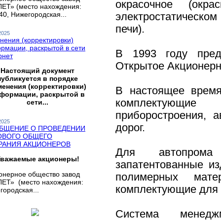
окрасочное (окр
ЕТ» (место нахождения:
40, Нижегородская...
электростатическо
печи).
2025
нения (корректировки)
рмации, раскрытой в сети
В 1993 году пред
рнет
Открытое Акционерн
Настоящий документ
публикуется в порядке
менения (корректировки)
В настоящее врем
формации, раскрытой в
комплектующие 
сети...
приборостроения, 
2025
дорог.
БЩЕНИЕ О ПРОВЕДЕНИИ
ОВОГО ОБЩЕГО
РАНИЯ АКЦИОНЕРОВ
Для автопрома 
важаемые акционеры!
запатентованные и
онерное общество завод
полимерных мате
ЕТ» (место нахождения:
комплектующие для 
городская...
Система менедж