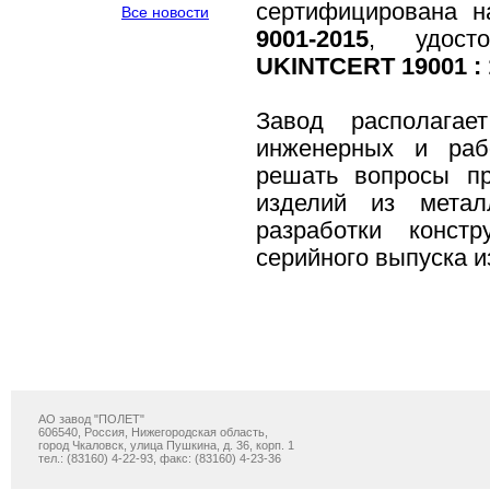
сертифицирована н
Все новости
9001-2015
, удосто
UKINTCERT 19001 : 
Завод располагае
инженерных и рабо
решать вопросы пр
изделий из мета
разработки конст
серийного выпуска и
АО завод "ПОЛЕТ"
606540, Россия, Нижегородская область,
город Чкаловск, улица Пушкина, д. 36, корп. 1
тел.: (83160) 4-22-93, факс: (83160) 4-23-36