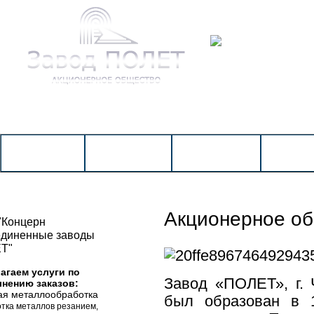
КАТА
ГЛАВНАЯ
НОВОСТИ
О КОМПАНИИ
ПРОИЗВ
Акционерное о
"Концерн
единенные заводы
Т"
агаем услуги по
Завод «ПОЛЕТ», г. 
нению заказов:
ная металлообработка
был образован в 1
отка металлов резанием,