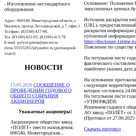
Основание: Положение Б
- Изготовление нестандартного
эмиссионных ценных бум
оборудования.
Источник раскрытия инф
Адрес: 606540, Нижегородская область, г.
(URL), предоставленный
Чкаловск, проезд Лесозаводской, д.7, офис 1
раскрытия информации 
Тел/факс: (83160) 427-96,
публичной информации
Тел. (83160) 422-93; (83160) 413-78
https://disclosure.1prime.
E-mail: polyot-priem@mts-nn.ru
Пояснение по существу
elena.555552012@yandex.ru (договорной
отдел)
На титульном листе годо
фактического составлени
НОВОСТИ
ошибочно указана дата д
На основании протокола 
15.05.2026
СООБЩЕНИЕ О
следующие корректировк
ПРОВЕДЕНИИ ГОДОВОГО
которое состоялось 24.0
ОБЩЕГО СОБРАНИЯ
На титульном листе годо
АКЦИОНЕРОВ
«УТВЕРЖДЁН:
Решением годового обще
Уважаемые акционеры!
АО завод «ПОЛЁТ» от 24
(Протокол от 27.06.2025 
Акционерное общество завод
«ПОЛЕТ» (место нахождения:
Скачать протокол
606540, Нижегородская...