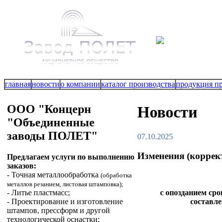
главная
новости
о компании
каталог производства
продукция п
ООО "Концерн
Новости
"Объединенные
заводы ПОЛЕТ"
07.10.2025
Изменения (коррек
Предлагаем услуги по выполнению
заказов:
- Точная металлообработка
(обработка
металлов резанием, листовая штамповка);
- Литье пластмасс;
с опозданием ср
- Проектирование и изготовление
составле
штампов, прессформ и другой
технологической оснастки;