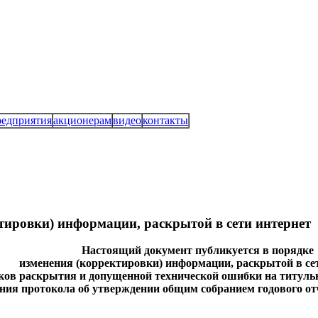
редприятия
акционерам
видео
контакты
тировки) информации, раскрытой в сети интернет
Настоящий документ публикуется в порядке
изменения (корректировки) информации, раскрытой в се
оков раскрытия и допущенной технической ошибки на титульно
ния протокола об утверждении общим собранием годового отч