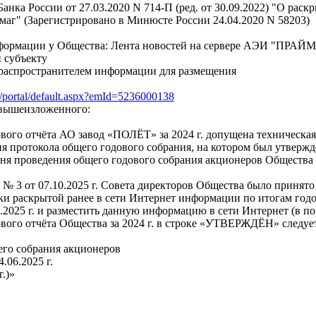
анка России от 27.03.2020 N 714-П (ред. от 30.09.2022) "О ра
аг" (Зарегистрировано в Минюсте России 24.04.2020 N 58203)
ормации у Общества: Лента новостей на сервере АЭИ "ПРАЙМ",
 субъекту
распространителем информации для размещения
:
ru/portal/default.aspx?emId=5236000138
 вышеизложенного:
вого отчёта АО завод «ПОЛЁТ» за 2024 г. допущена техническая 
я протокола общего годового собрания, на котором был утверждё
ня проведения общего годового собрания акционеров Общества - 
№ 3 от 07.10.2025 г. Совета директоров Общества было принято 
и раскрытой ранее в сети Интернет информации по итогам годо
6.2025 г. и разместить данную информацию в сети Интернет (в по
вого отчёта Общества за 2024 г. в строке «УТВЕРЖДЁН» следует
го собрания акционеров
.06.2025 г.
г.)»